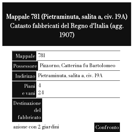
Mappale 781 (Pietraminuta, salita a, civ. 19A)
Catasto fabbricati del Regno d'Italia (agg.
1907)
781
Mappale
Pizzorno, Catterina fu Bartolomeo
Possessore
Pietraminuta, salita a, civ. 19A
Indirizzo
4
Piani
24
e vani
Destinazione
del
fabbricato
azione con 2 giardini
Confronto