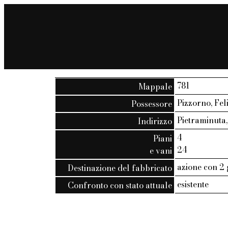
781
Mappale
Pizzorno, Fel
Possessore
Pietraminuta, 
Indirizzo
4
Piani
24
e vani
azione con 2 
Destinazione del fabbricato
esistente
Confronto con stato attuale