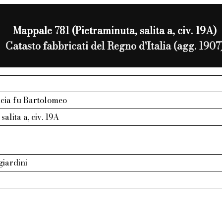
Mappale 781 (Pietraminuta, salita a, civ. 19A)
Catasto fabbricati del Regno d'Italia (agg. 1907
icia fu Bartolomeo
salita a, civ. 19A
giardini