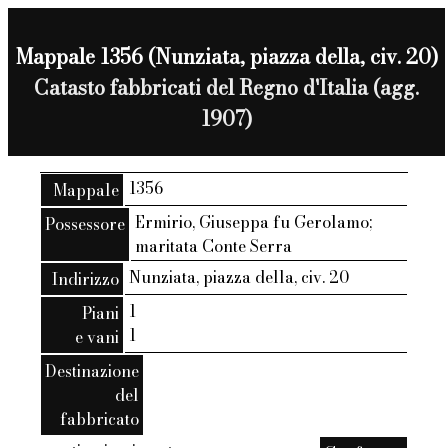
Mappale 1356 (Nunziata, piazza della, civ. 20)
Catasto fabbricati del Regno d'Italia (agg.
1907)
1356
Mappale
Ermirio, Giuseppa fu Gerolamo;
Possessore
maritata Conte Serra
Nunziata, piazza della, civ. 20
Indirizzo
1
Piani
1
e vani
Destinazione
del
fabbricato