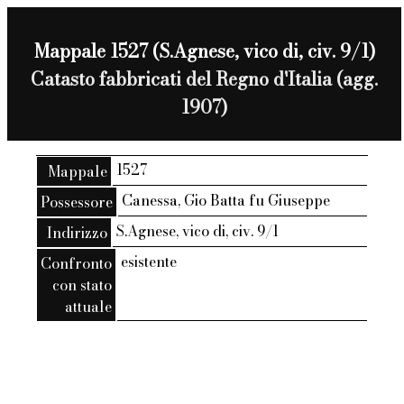
Mappale 1527 (S.Agnese, vico di, civ. 9/1)
Catasto fabbricati del Regno d'Italia (agg.
1907)
1527
Mappale
Canessa, Gio Batta fu Giuseppe
Possessore
S.Agnese, vico di, civ. 9/1
Indirizzo
esistente
Confronto
con stato
attuale