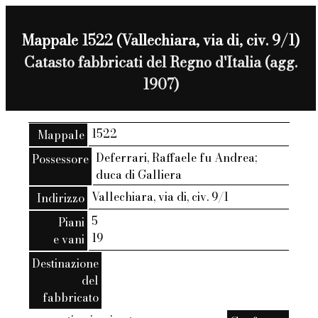
Mappale 1522 (Vallechiara, via di, civ. 9/1)
Catasto fabbricati del Regno d'Italia (agg.
1907)
1522
Mappale
Deferrari, Raffaele fu Andrea;
Possessore
duca di Galliera
Vallechiara, via di, civ. 9/1
Indirizzo
5
Piani
19
e vani
Destinazione
del
fabbricato