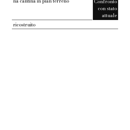
na cantina in pian terreno
Confronto
con stato
attuale
ricostruito