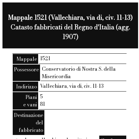
Mappale 1521 (Vallechiara, via di, civ. 11-13)
Catasto fabbricati del Regno d'Italia (agg.
1907)
1521
Mappale
Conservatorio di Nostra S. della
Possessore
Misericordia
Vallechiara, via di, civ. 11-13
Indirizzo
5
Piani
81
e vani
Destinazione
del
fabbricato