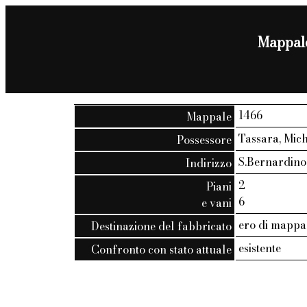
Mappale
1466
Mappale
Tassara, Mic
Possessore
S.Bernardino, 
Indirizzo
2
Piani
6
e vani
ero di mappa
Destinazione del fabbricato
esistente
Confronto con stato attuale