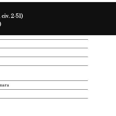
civ. 2-51)
)
onara