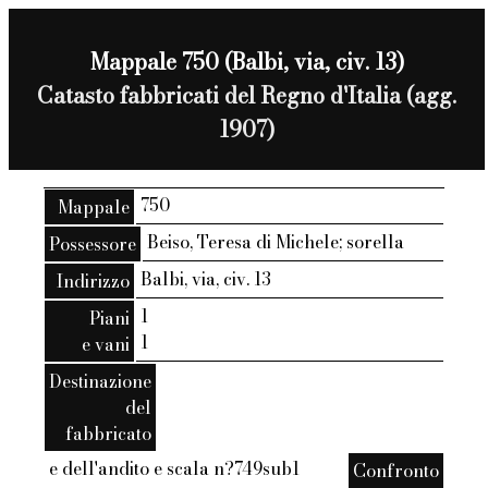
Mappale 750 (Balbi, via, civ. 13)
Catasto fabbricati del Regno d'Italia (agg.
1907)
750
Mappale
Beiso, Teresa di Michele; sorella
Possessore
Balbi, via, civ. 13
Indirizzo
1
Piani
1
e vani
Destinazione
del
fabbricato
e dell'andito e scala n?749sub1
Confronto