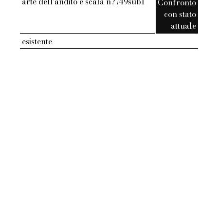
arte dell'andito e scala n?749sub1
Confronto
con stato
attuale
esistente