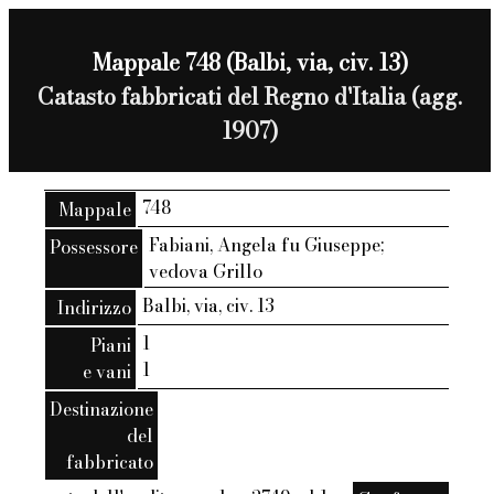
Mappale 748 (Balbi, via, civ. 13)
Catasto fabbricati del Regno d'Italia (agg.
1907)
748
Mappale
Fabiani, Angela fu Giuseppe;
Possessore
vedova Grillo
Balbi, via, civ. 13
Indirizzo
1
Piani
1
e vani
Destinazione
del
fabbricato