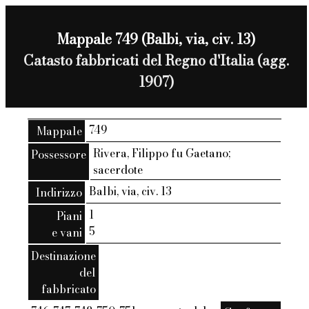
Mappale 749 (Balbi, via, civ. 13)
Catasto fabbricati del Regno d'Italia (agg.
1907)
749
Mappale
Rivera, Filippo fu Gaetano;
Possessore
sacerdote
Balbi, via, civ. 13
Indirizzo
1
Piani
5
e vani
Destinazione
del
fabbricato