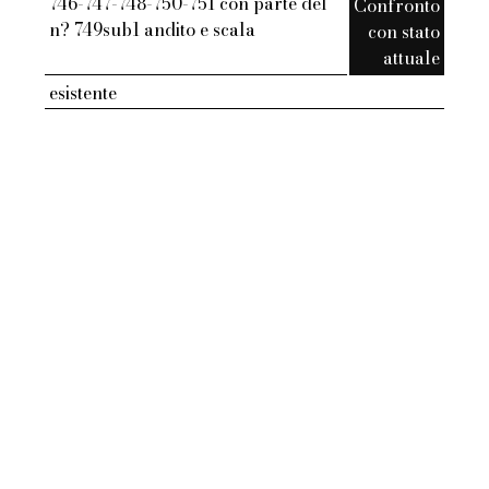
746-747-748-750-751 con parte del
Confronto
n? 749sub1 andito e scala
con stato
attuale
esistente