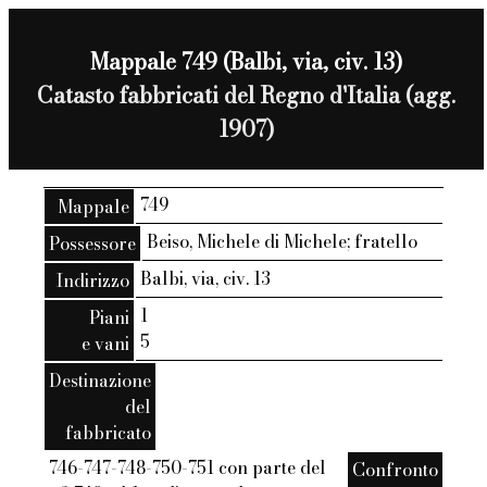
Mappale 749 (Balbi, via, civ. 13)
Catasto fabbricati del Regno d'Italia (agg.
1907)
749
Mappale
Beiso, Michele di Michele; fratello
Possessore
Balbi, via, civ. 13
Indirizzo
1
Piani
5
e vani
Destinazione
del
fabbricato
746-747-748-750-751 con parte del
Confronto