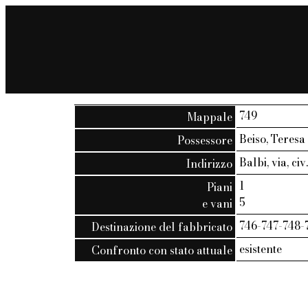
749
Mappale
Beiso, Teresa
Possessore
Balbi, via, civ
Indirizzo
1
Piani
5
e vani
746-747-748-7
Destinazione del fabbricato
esistente
Confronto con stato attuale