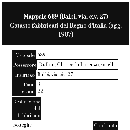
Mappale 689 (Balbi, via, civ. 27)
Catasto fabbricati del Regno d'Italia (agg.
1907)
689
Mappale
Dufour, Clarice fu Lorenzo; sorella
Possessore
Balbi, via, civ. 27
Indirizzo
3
Piani
22
e vani
Destinazione
del
fabbricato
botteghe
Confronto