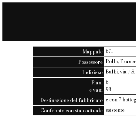
671
Mappale
Rolla, France
Possessore
Balbi, via / S
Indirizzo
6
Piani
98
e vani
e con 7 botte
Destinazione del fabbricato
esistente
Confronto con stato attuale