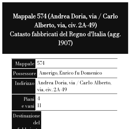
Mappale 574 (Andrea Doria, via / Carlo
Alberto, via, civ. 2A-49)
Catasto fabbricati del Regno d'Italia (agg.
1907)
574
Mappale
Amerigo, Enrico fu Domenico
Possessore
Andrea Doria, via / Carlo Alberto,
Indirizzo
via, civ. 2A-49
4
Piani
11
e vani
Destinazione
del