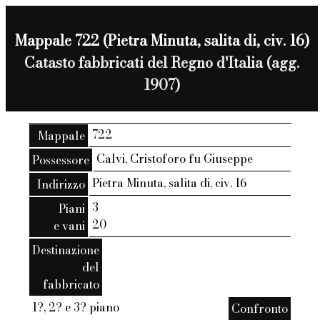
Mappale 722 (Pietra Minuta, salita di, civ. 16)
Catasto fabbricati del Regno d'Italia (agg.
1907)
722
Mappale
Calvi, Cristoforo fu Giuseppe
Possessore
Pietra Minuta, salita di, civ. 16
Indirizzo
3
Piani
20
e vani
Destinazione
del
fabbricato
1?, 2? e 3? piano
Confronto