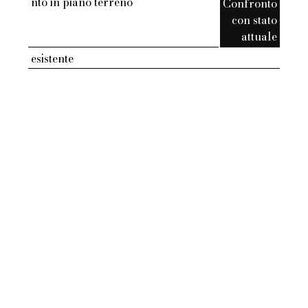
nto in piano terreno
Confronto
con stato
attuale
esistente