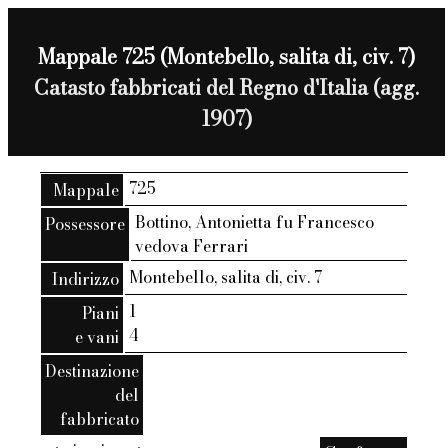
Mappale 725 (Montebello, salita di, civ. 7)
Catasto fabbricati del Regno d'Italia (agg.
1907)
725
Mappale
Bottino, Antonietta fu Francesco
Possessore
vedova Ferrari
Montebello, salita di, civ. 7
Indirizzo
1
Piani
4
e vani
Destinazione
del
fabbricato