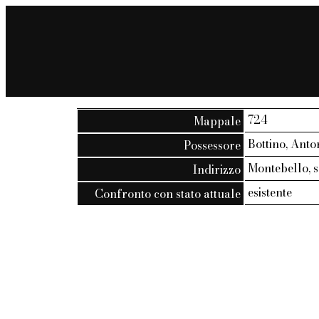
724
Mappale
Bottino, Anto
Possessore
Montebello, sa
Indirizzo
esistente
Confronto con stato attuale