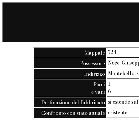
724
Mappale
Noce, Giusep
Possessore
Montebello, sa
Indirizzo
1
Piani
6
e vani
si estende su
Destinazione del fabbricato
esistente
Confronto con stato attuale