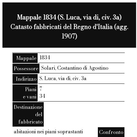
Mappale 1834 (S. Luca, via di, civ. 3a)
Catasto fabbricati del Regno d'Italia (agg.
1907)
1834
Mappale
Solari, Costantino di Agostino
Possessore
S. Luca, via di, civ. 3a
Indirizzo
7
Piani
34
e vani
Destinazione
del
fabbricato
abitazioni nei piani soprastanti
Confronto