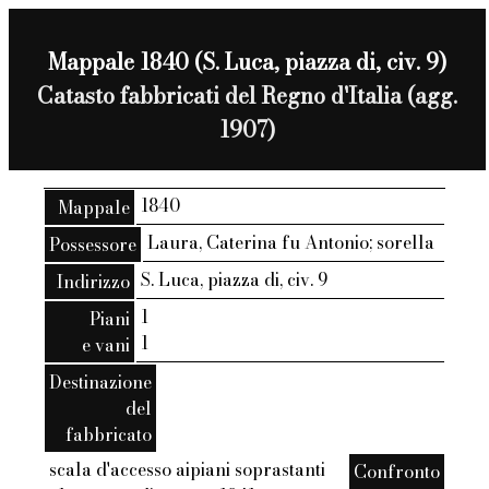
Mappale 1840 (S. Luca, piazza di, civ. 9)
Catasto fabbricati del Regno d'Italia (agg.
1907)
1840
Mappale
Laura, Caterina fu Antonio; sorella
Possessore
S. Luca, piazza di, civ. 9
Indirizzo
1
Piani
1
e vani
Destinazione
del
fabbricato
scala d'accesso aipiani soprastanti
Confronto