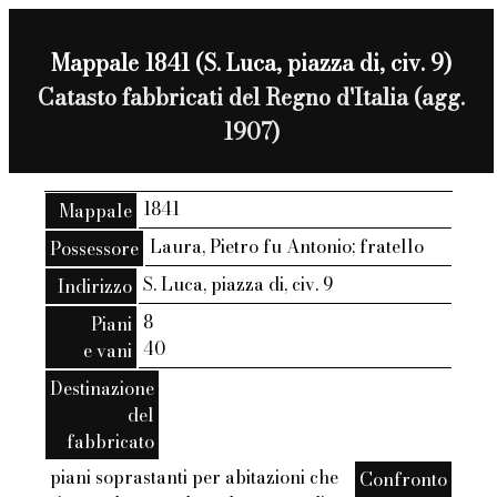
Mappale 1841 (S. Luca, piazza di, civ. 9)
Catasto fabbricati del Regno d'Italia (agg.
1907)
1841
Mappale
Laura, Pietro fu Antonio; fratello
Possessore
S. Luca, piazza di, civ. 9
Indirizzo
8
Piani
40
e vani
Destinazione
del
fabbricato
piani soprastanti per abitazioni che
Confronto