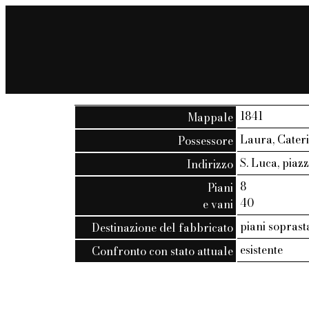
1841
Mappale
Laura, Cateri
Possessore
S. Luca, piazza
Indirizzo
8
Piani
40
e vani
piani soprast
Destinazione del fabbricato
esistente
Confronto con stato attuale