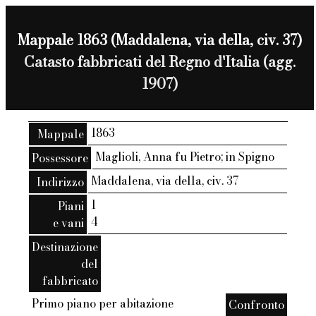
Mappale 1863 (Maddalena, via della, civ. 37)
Catasto fabbricati del Regno d'Italia (agg.
1907)
1863
Mappale
Maglioli, Anna fu Pietro; in Spigno
Possessore
Maddalena, via della, civ. 37
Indirizzo
1
Piani
4
e vani
Destinazione
del
fabbricato
Primo piano per abitazione
Confronto