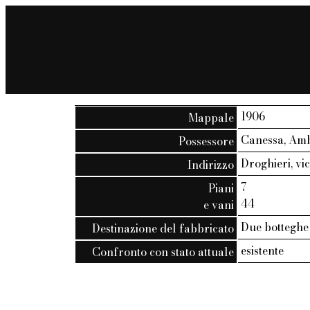
1906
Mappale
Canessa, Amb
Possessore
Droghieri, vico
Indirizzo
7
Piani
44
e vani
Due botteghe 
Destinazione del fabbricato
esistente
Confronto con stato attuale