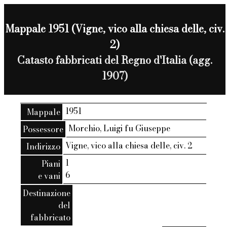
Mappale 1951 (Vigne, vico alla chiesa delle, civ.
2)
Catasto fabbricati del Regno d'Italia (agg.
1907)
1951
Mappale
Morchio, Luigi fu Giuseppe
Possessore
Vigne, vico alla chiesa delle, civ. 2
Indirizzo
1
Piani
6
e vani
Destinazione
del
fabbricato