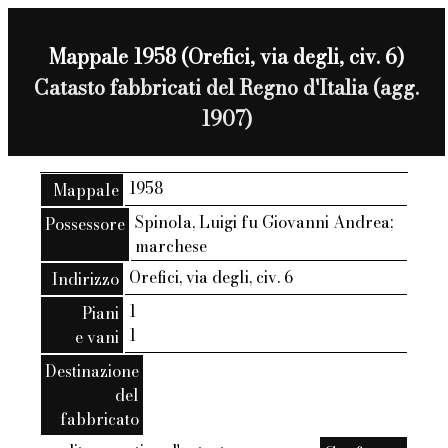
Mappale 1958 (Orefici, via degli, civ. 6)
Catasto fabbricati del Regno d'Italia (agg.
1907)
1958
Mappale
Spinola, Luigi fu Giovanni Andrea;
Possessore
marchese
Orefici, via degli, civ. 6
Indirizzo
1
Piani
1
e vani
Destinazione
del
fabbricato