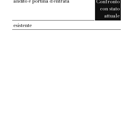
andito e portina d'entrata
Confronto
con stato
attuale
esistente