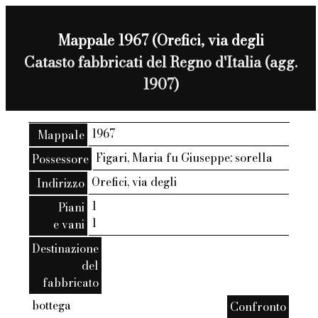
Mappale 1967 (Orefici, via degli
Catasto fabbricati del Regno d'Italia (agg.
1907)
1967
Mappale
Figari, Maria fu Giuseppe; sorella
Possessore
Orefici, via degli
Indirizzo
1
Piani
1
e vani
Destinazione
del
fabbricato
bottega
Confronto