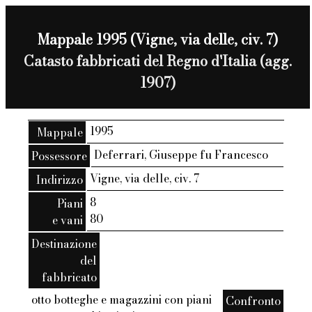
Mappale 1995 (Vigne, via delle, civ. 7)
Catasto fabbricati del Regno d'Italia (agg.
1907)
1995
Mappale
Deferrari, Giuseppe fu Francesco
Possessore
Vigne, via delle, civ. 7
Indirizzo
8
Piani
80
e vani
Destinazione
del
fabbricato
otto botteghe e magazzini con piani
Confronto