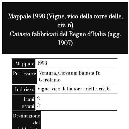
Mappale 1998 (Vigne, vico della torre delle,
civ. 6)
Catasto fabbricati del Regno d'Italia (agg.
1907)
1998
Mappale
Ventura, Giovanni Battista fu
Possessore
Gerolamo
Vigne, vico della torre delle, civ. 6
Indirizzo
2
Piani
3
e vani
Destinazione
del