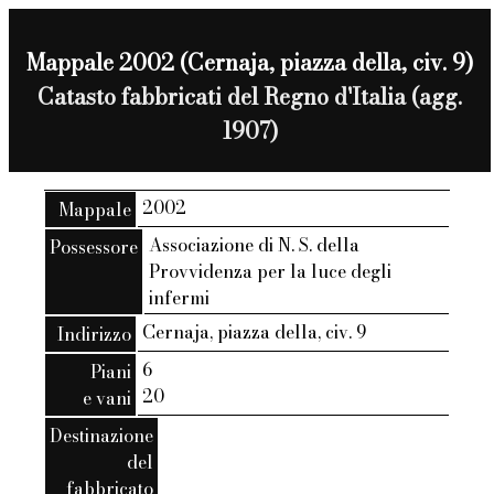
Mappale 2002 (Cernaja, piazza della, civ. 9)
Catasto fabbricati del Regno d'Italia (agg.
1907)
2002
Mappale
Associazione di N. S. della
Possessore
Provvidenza per la luce degli
infermi
Cernaja, piazza della, civ. 9
Indirizzo
6
Piani
20
e vani
Destinazione
del
fabbricato