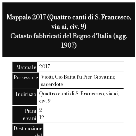
Mappale 2017 (Quattro canti di S. Francesco,
via ai, civ. 9)
Catasto fabbricati del Regno d'Italia (agg.
1907)
2017
Mappale
Viotti, Gio Batta fu Pier Giovanni;
Possessore
sacerdote
Quattro canti di S. Francesco, via ai,
Indirizzo
civ. 9
2
Piani
12
e vani
Destinazione
del