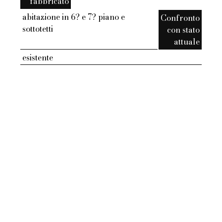
fabbricato
abitazione in 6? e 7? piano e
Confronto
sottotetti
con stato
attuale
esistente