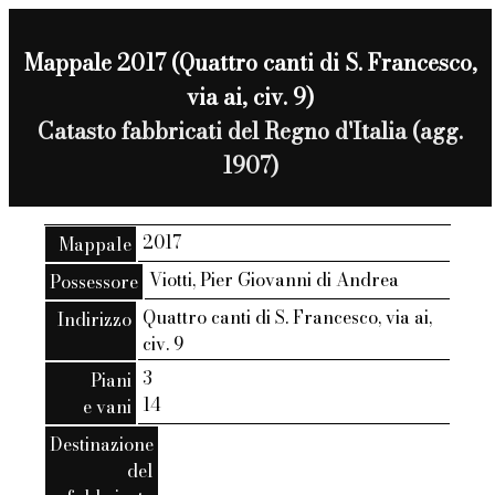
Mappale 2017 (Quattro canti di S. Francesco,
via ai, civ. 9)
Catasto fabbricati del Regno d'Italia (agg.
1907)
2017
Mappale
Viotti, Pier Giovanni di Andrea
Possessore
Quattro canti di S. Francesco, via ai,
Indirizzo
civ. 9
3
Piani
14
e vani
Destinazione
del