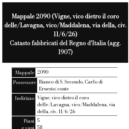
Mappale 2090 (Vigne, vico dietro il coro
delle/Lavagna, vico/Maddalena, via della, civ.
11/6/26)
Catasto fabbricati del Regno d'Italia (agg.
1907)
2090
Mappale
Bianco di S. Secondo, Carlo di
Possessore
Ernesto; conte
Vigne, vico dietro il coro
Indirizzo
delle/Lavagna, vico/Maddalena, via
della, civ. 11/6/26
5
Piani
58
e vani