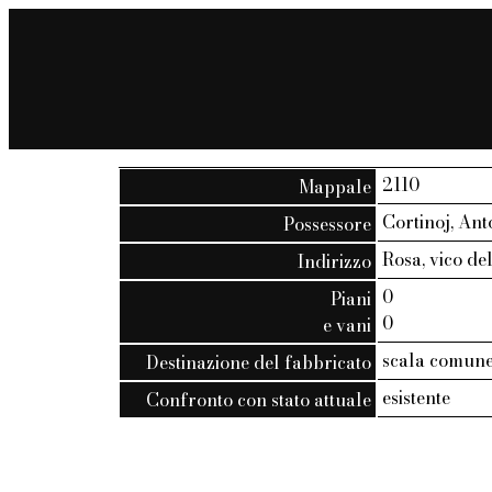
2110
Mappale
Cortinoj, Ant
Possessore
Rosa, vico del
Indirizzo
0
Piani
0
e vani
scala comune f
Destinazione del fabbricato
esistente
Confronto con stato attuale