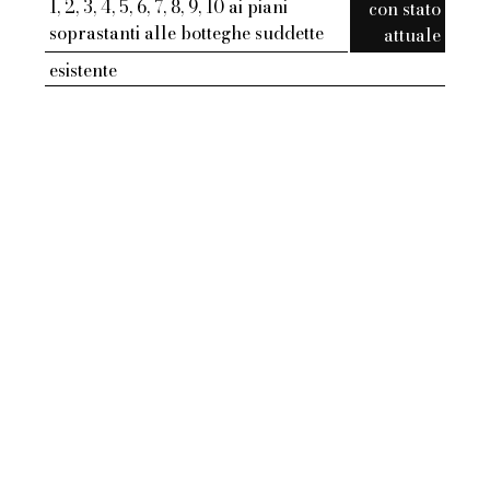
1, 2, 3, 4, 5, 6, 7, 8, 9, 10 ai piani
con stato
soprastanti alle botteghe suddette
attuale
esistente