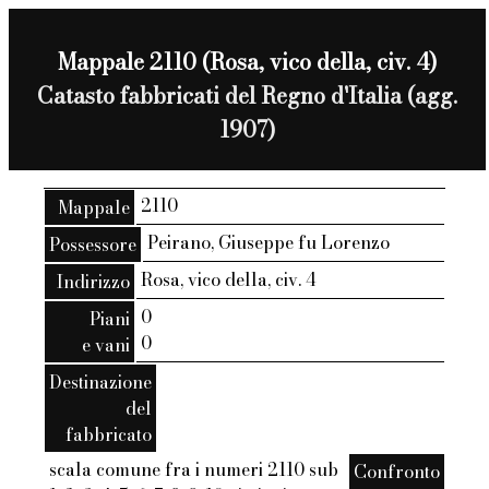
Mappale 2110 (Rosa, vico della, civ. 4)
Catasto fabbricati del Regno d'Italia (agg.
1907)
2110
Mappale
Peirano, Giuseppe fu Lorenzo
Possessore
Rosa, vico della, civ. 4
Indirizzo
0
Piani
0
e vani
Destinazione
del
fabbricato
scala comune fra i numeri 2110 sub
Confronto