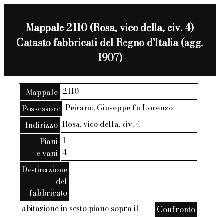
Mappale 2110 (Rosa, vico della, civ. 4)
Catasto fabbricati del Regno d'Italia (agg.
1907)
2110
Mappale
Peirano, Giuseppe fu Lorenzo
Possessore
Rosa, vico della, civ. 4
Indirizzo
1
Piani
4
e vani
Destinazione
del
fabbricato
abitazione in sesto piano sopra il
Confronto