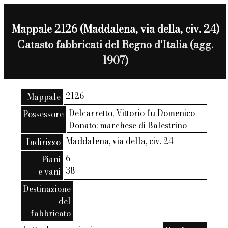
Mappale 2126 (Maddalena, via della, civ. 24)
Catasto fabbricati del Regno d'Italia (agg.
1907)
2126
Mappale
Delcarretto, Vittorio fu Domenico
Possessore
Donato; marchese di Balestrino
Maddalena, via della, civ. 24
Indirizzo
6
Piani
38
e vani
Destinazione
del
fabbricato