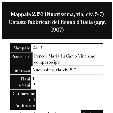
Mappale 2353 (Nuovissima, via, civ. 5-7)
Catasto fabbricati del Regno d'Italia (agg.
1907)
2353
Mappale
Parodi, Maria fu Carlo Vincislao;
Possessore
compartecipe
Nuovissima, via, civ. 5-7
Indirizzo
1
Piani
9
e vani
Destinazione
del
fabbricato