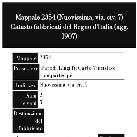
Mappale 2354 (Nuovissima, via, civ. 7)
Catasto fabbricati del Regno d'Italia (agg.
1907)
2354
Mappale
Parodi, Luigi fu Carlo Vincislao;
Possessore
compartecipe
Nuovissima, via, civ. 7
Indirizzo
2
Piani
5
e vani
Destinazione
del
fabbricato