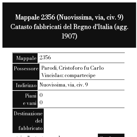
Mappale 2356 (Nuovissima, via, civ. 9)
Catasto fabbricati del Regno d'Italia (agg.
1907)
2356
Mappale
Parodi, Cristoforo fu Carlo
Possessore
Vincislao; compartecipe
Nuovissima, via, civ. 9
Indirizzo
0
Piani
0
e vani
Destinazione
del
fabbricato