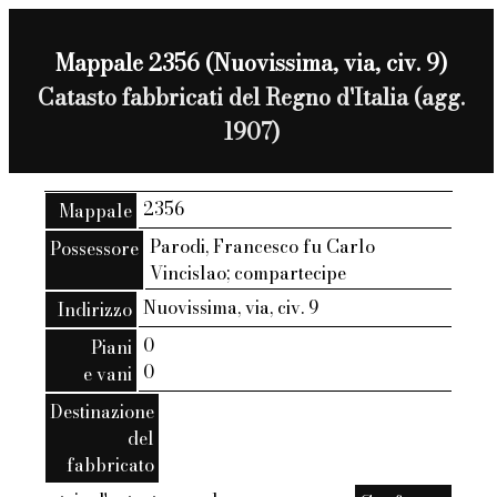
Mappale 2356 (Nuovissima, via, civ. 9)
Catasto fabbricati del Regno d'Italia (agg.
1907)
2356
Mappale
Parodi, Francesco fu Carlo
Possessore
Vincislao; compartecipe
Nuovissima, via, civ. 9
Indirizzo
0
Piani
0
e vani
Destinazione
del
fabbricato