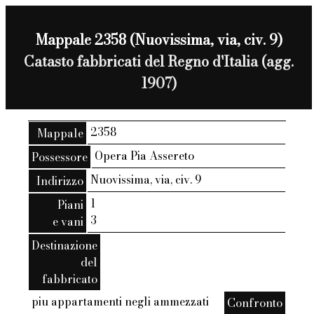
Mappale 2358 (Nuovissima, via, civ. 9)
Catasto fabbricati del Regno d'Italia (agg.
1907)
2358
Mappale
Opera Pia Assereto
Possessore
Nuovissima, via, civ. 9
Indirizzo
1
Piani
3
e vani
Destinazione
del
fabbricato
piu appartamenti negli ammezzati
Confronto