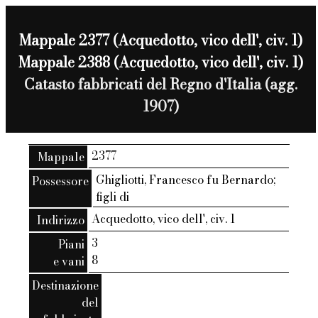
Mappale 2377 (Acquedotto, vico dell', civ. 1)
Mappale 2388 (Acquedotto, vico dell', civ. 1)
Catasto fabbricati del Regno d'Italia (agg.
1907)
2377
Mappale
Ghigliotti, Francesco fu Bernardo;
Possessore
figli di
Acquedotto, vico dell', civ. 1
Indirizzo
3
Piani
8
e vani
Destinazione
del