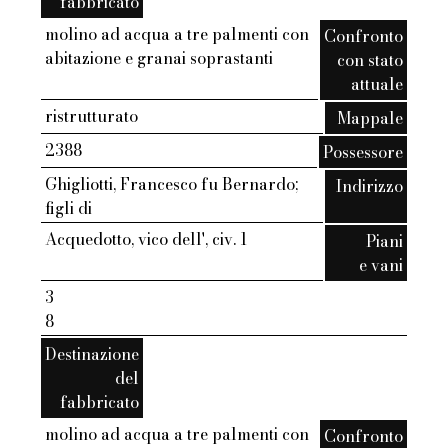
fabbricato
molino ad acqua a tre palmenti con
Confronto
abitazione e granai soprastanti
con stato
attuale
ristrutturato
Mappale
2388
Possessore
Ghigliotti, Francesco fu Bernardo;
Indirizzo
figli di
Acquedotto, vico dell', civ. 1
Piani
e vani
3
8
Destinazione
del
fabbricato
molino ad acqua a tre palmenti con
Confronto