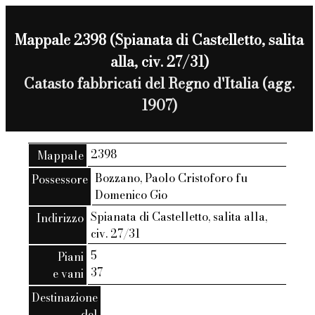
Mappale 2398 (Spianata di Castelletto, salita
alla, civ. 27/31)
Catasto fabbricati del Regno d'Italia (agg.
1907)
2398
Mappale
Bozzano, Paolo Cristoforo fu
Possessore
Domenico Gio
Spianata di Castelletto, salita alla,
Indirizzo
civ. 27/31
5
Piani
37
e vani
Destinazione
del