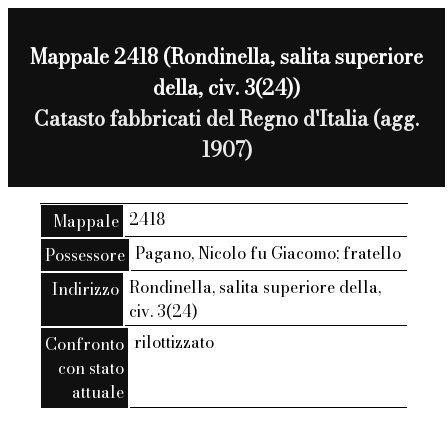
Mappale 2418 (Rondinella, salita superiore
della, civ. 3(24))
Catasto fabbricati del Regno d'Italia (agg.
1907)
2418
Mappale
Pagano, Nicolo fu Giacomo; fratello
Possessore
Rondinella, salita superiore della,
Indirizzo
civ. 3(24)
rilottizzato
Confronto
con stato
attuale