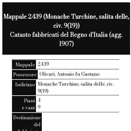
Mappale 2439 (Monache Turchine, salita delle,
civ. 9(19))
Catasto fabbricati del Regno d'Italia (agg.
1907)
2439
Mappale
Olivari, Antonio fu Gaetano
Possessore
Monache Turchine, salita delle, civ.
Indirizzo
9(19)
4
Piani
9
e vani
Destinazione
del