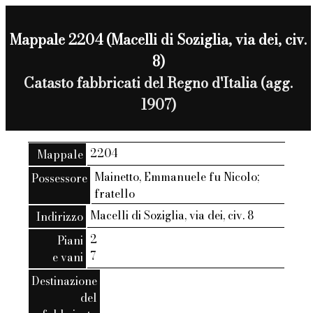
Mappale 2204 (Macelli di Soziglia, via dei, civ.
8)
Catasto fabbricati del Regno d'Italia (agg.
1907)
2204
Mappale
Mainetto, Emmanuele fu Nicolo;
Possessore
fratello
Macelli di Soziglia, via dei, civ. 8
Indirizzo
2
Piani
7
e vani
Destinazione
del