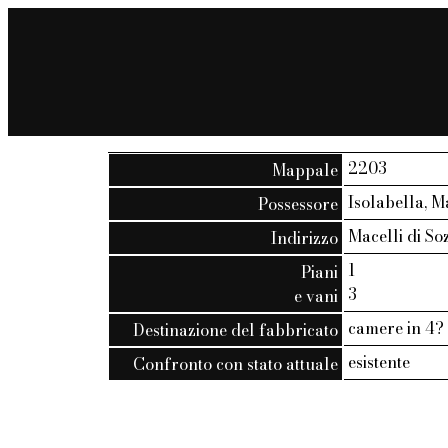
2203
Mappale
Isolabella, M
Possessore
Macelli di Sozi
Indirizzo
1
Piani
3
e vani
camere in 4?
Destinazione del fabbricato
esistente
Confronto con stato attuale