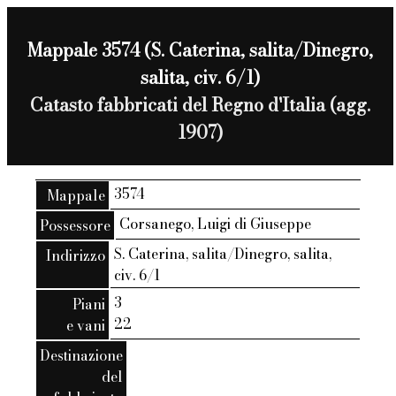
Mappale 3574 (S. Caterina, salita/Dinegro,
salita, civ. 6/1)
Catasto fabbricati del Regno d'Italia (agg.
1907)
3574
Mappale
Corsanego, Luigi di Giuseppe
Possessore
S. Caterina, salita/Dinegro, salita,
Indirizzo
civ. 6/1
3
Piani
22
e vani
Destinazione
del